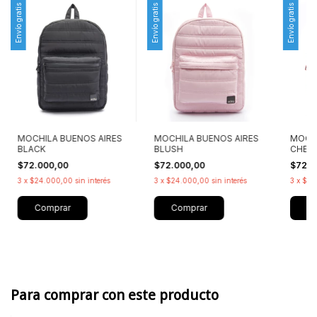
Envío gratis
Envío gratis
Envío gratis
MOCHILA BUENOS AIRES
MOCHI
MOCHILA BUENOS AIRES
BLUSH
CHER
BLACK
$72.000,00
$72.0
$72.000,00
3
x
$24.000,00
sin interés
3
x
$24
3
x
$24.000,00
sin interés
Comprar
C
Comprar
Para comprar con este producto