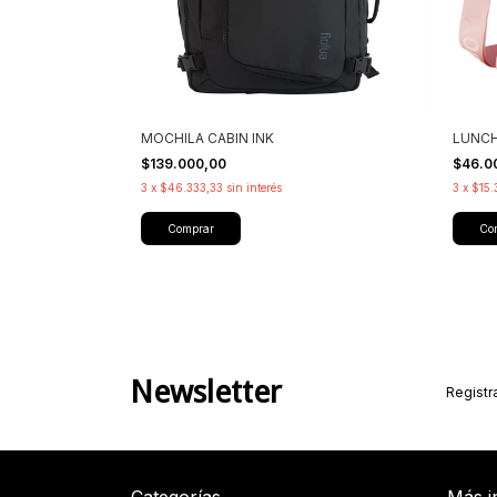
MOCHILA CABIN INK
LUNCH
$139.000,00
$46.0
3
x
$46.333,33
sin interés
3
x
$15.
Comprar
Co
Newsletter
Registra