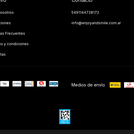
nfo
Contacto
osotros
5491144728172
ciones
info@enjoyandsmile.com.ar
as Frecuentes
s y condiciones
tas
Medios de envío